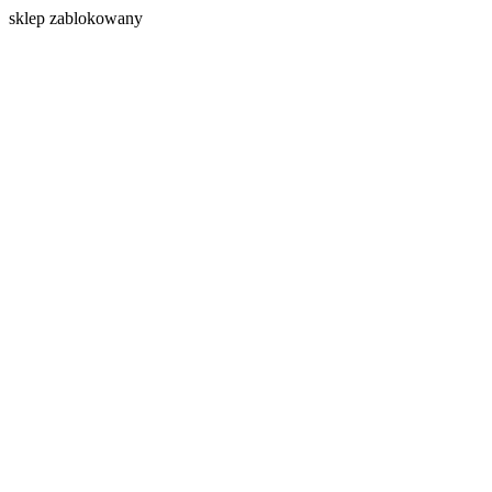
s
klep zablokowany