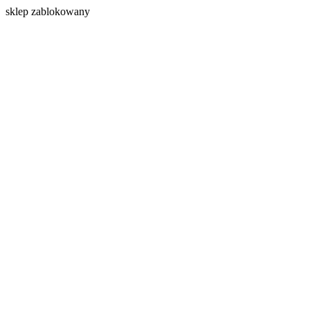
s
klep zablokowany