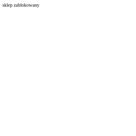
s
klep zablokowany